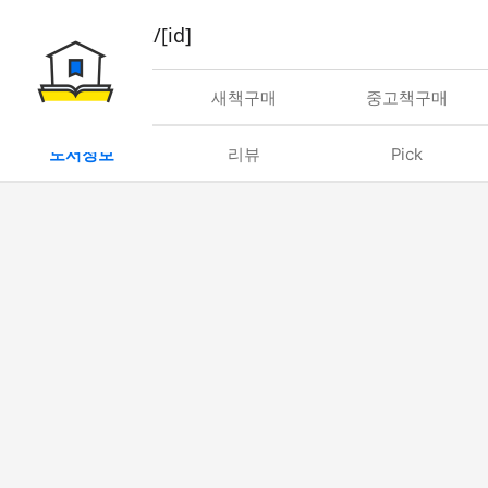
book/rent/[id]
대여
새책구매
중고책구매
도서정보
리뷰
Pick