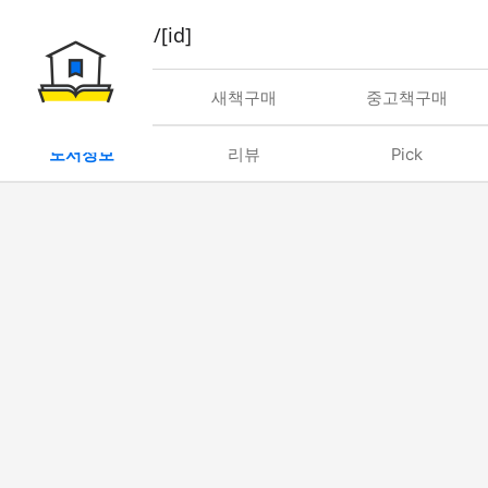
book/rent/[id]
대여
새책구매
중고책구매
도서정보
리뷰
Pick