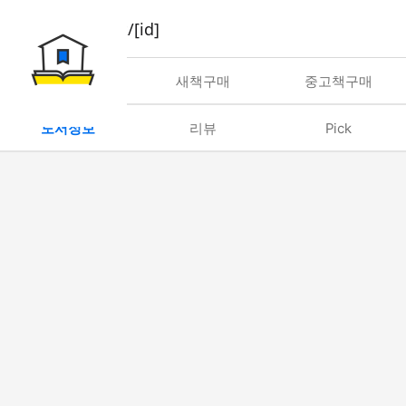
book/rent/[id]
대여
새책구매
중고책구매
도서정보
리뷰
Pick