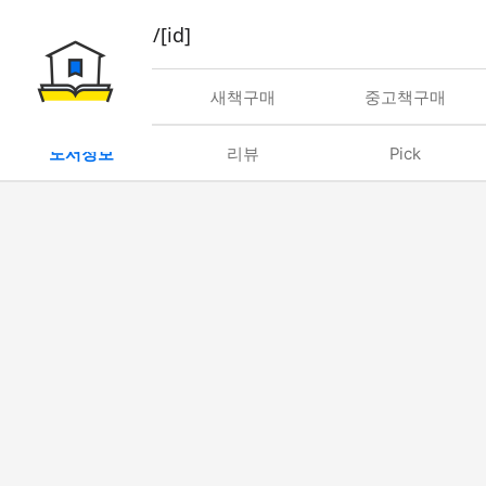
book/rent/[id]
대여
새책구매
중고책구매
도서정보
리뷰
Pick