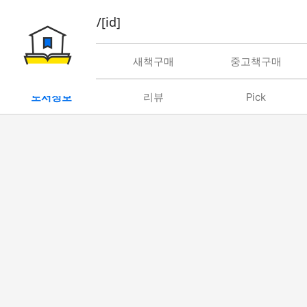
book/rent/[id]
대여
새책구매
중고책구매
도서정보
리뷰
Pick