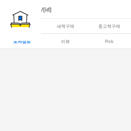
book/rent/[id]
대여
새책구매
중고책구매
도서정보
리뷰
Pick