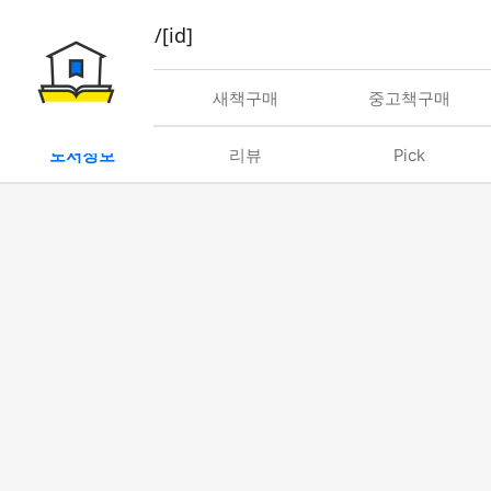
book/rent/[id]
대여
새책구매
중고책구매
도서정보
리뷰
Pick