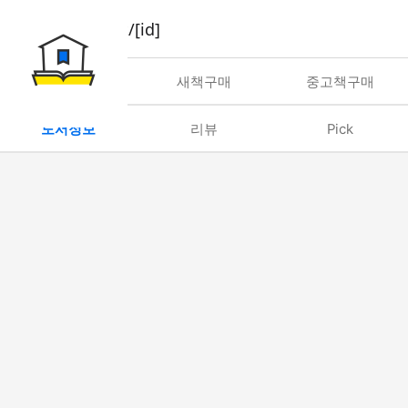
book/rent/[id]
대여
새책구매
중고책구매
도서정보
리뷰
Pick