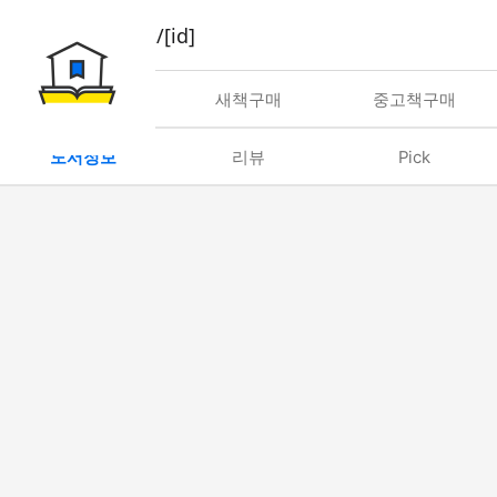
book/rent/[id]
대여
새책구매
중고책구매
도서정보
리뷰
Pick