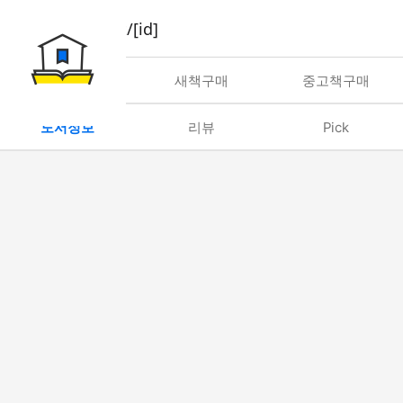
book/rent/[id]
대여
새책구매
중고책구매
도서정보
리뷰
Pick