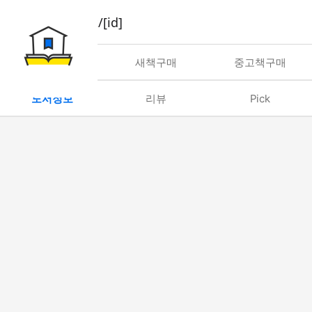
book/rent/[id]
대여
새책구매
중고책구매
도서정보
리뷰
Pick