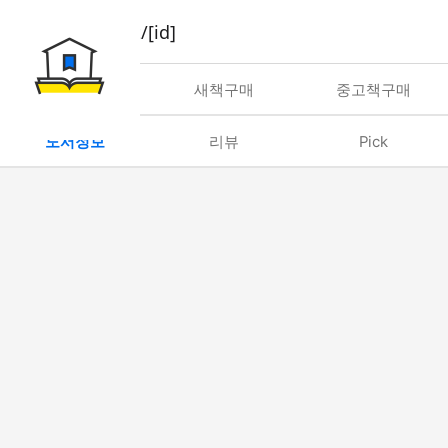
book/rent/[id]
대여
새책구매
중고책구매
도서정보
리뷰
Pick