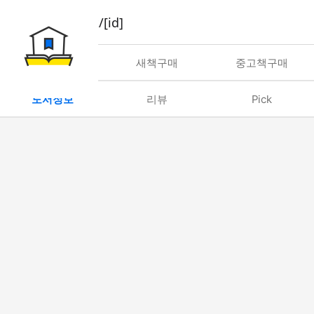
book/rent/[id]
대여
새책구매
중고책구매
도서정보
리뷰
Pick