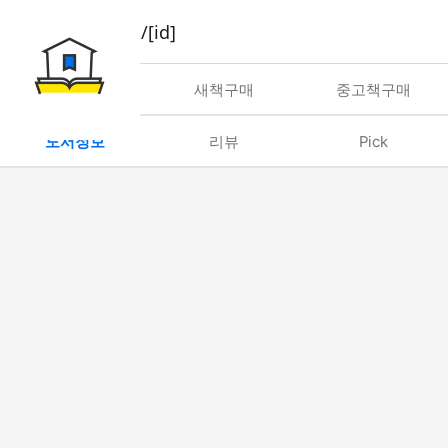
book/rent/[id]
대여
새책구매
중고책구매
도서정보
리뷰
Pick