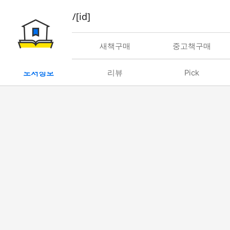
book/rent/[id]
대여
새책구매
중고책구매
도서정보
리뷰
Pick