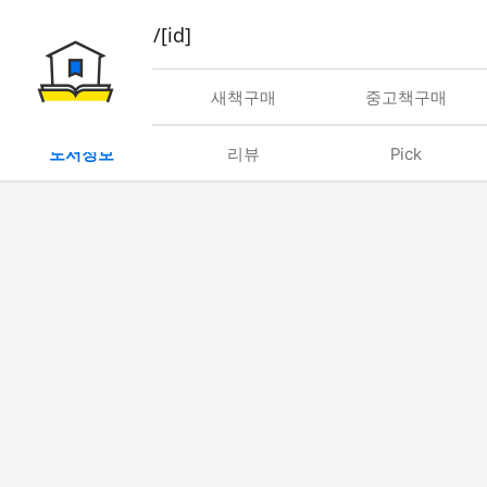
book/rent/[id]
대여
새책구매
중고책구매
도서정보
리뷰
Pick