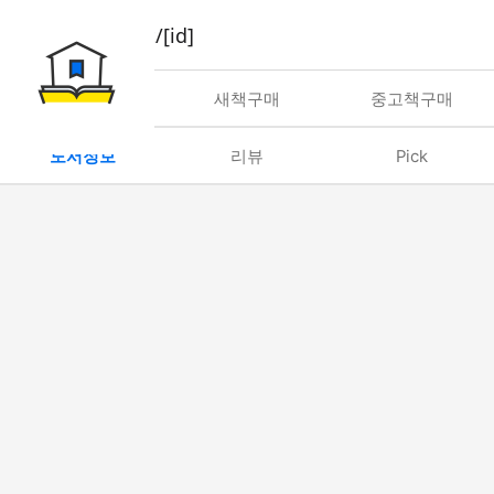
book/rent/[id]
대여
새책구매
중고책구매
도서정보
리뷰
Pick