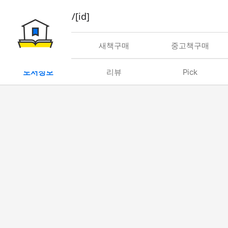
book/rent/[id]
대여
새책구매
중고책구매
도서정보
리뷰
Pick