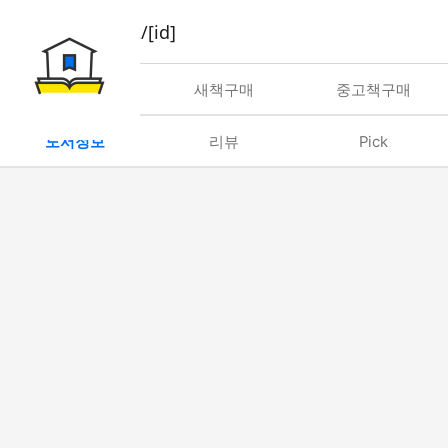
book/rent/[id]
대여
새책구매
중고책구매
도서정보
리뷰
Pick