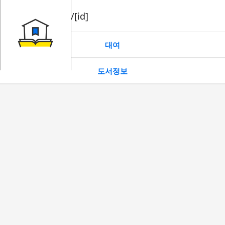
book/rent/[id]
대여
도서정보