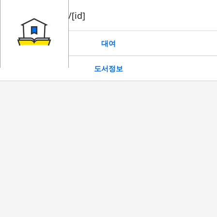
book/rent/[id]
대여
도서정보