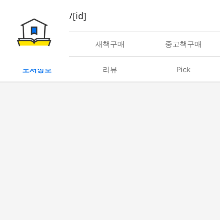
book/rent/[id]
대여
새책구매
중고책구매
도서정보
리뷰
Pick