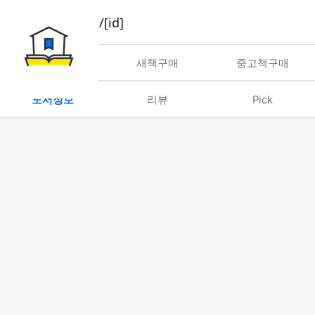
book/rent/[id]
대여
새책구매
중고책구매
도서정보
리뷰
Pick