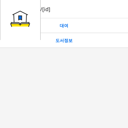
book/rent/[id]
대여
도서정보