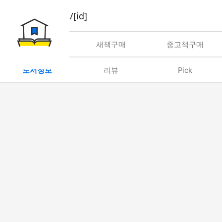
book/rent/[id]
대여
새책구매
중고책구매
도서정보
리뷰
Pick