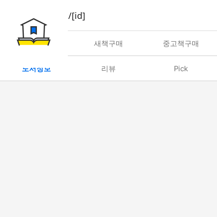
book/rent/[id]
대여
새책구매
중고책구매
도서정보
리뷰
Pick