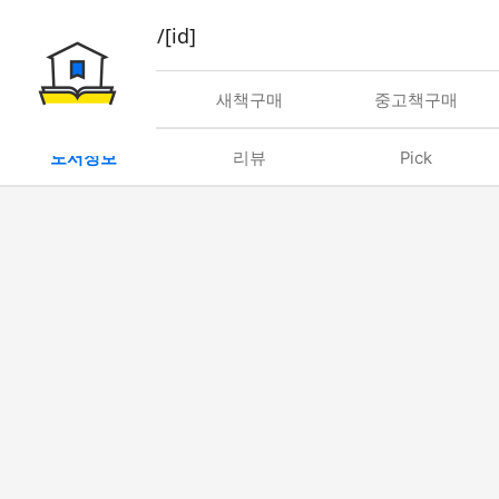
book/rent/[id]
대여
새책구매
중고책구매
도서정보
리뷰
Pick