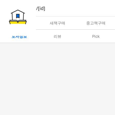
book/rent/[id]
대여
새책구매
중고책구매
도서정보
리뷰
Pick