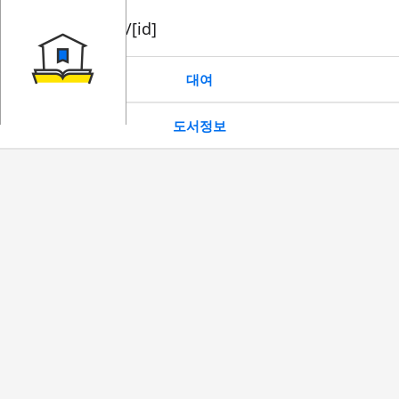
book/rent/[id]
대여
도서정보