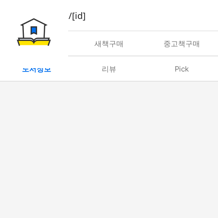
book/rent/[id]
대여
새책구매
중고책구매
도서정보
리뷰
Pick