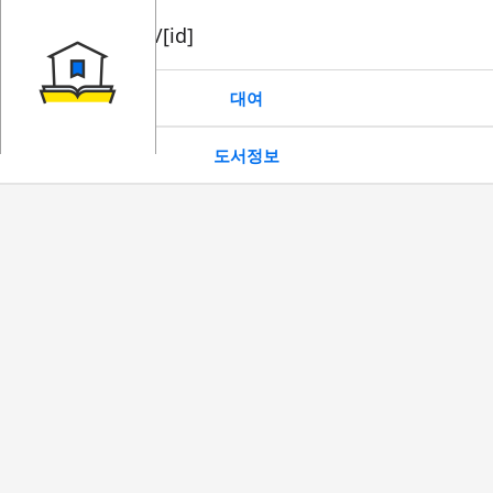
book/rent/[id]
대여
도서정보