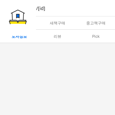
book/rent/[id]
대여
새책구매
중고책구매
도서정보
리뷰
Pick