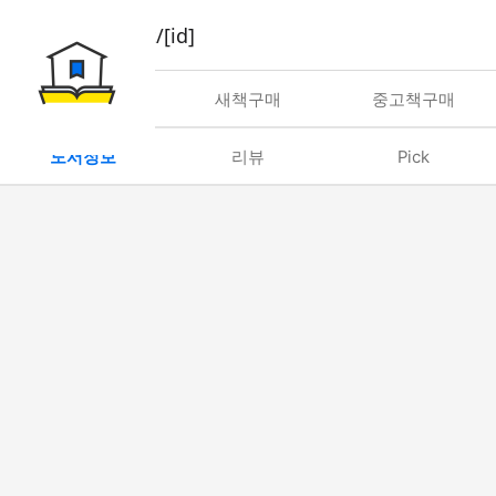
book/rent/[id]
대여
새책구매
중고책구매
도서정보
리뷰
Pick