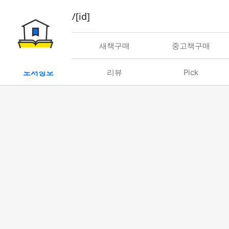
book/rent/[id]
대여
새책구매
중고책구매
도서정보
리뷰
Pick