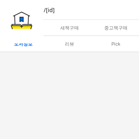
book/rent/[id]
대여
새책구매
중고책구매
도서정보
리뷰
Pick