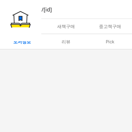
book/rent/[id]
대여
새책구매
중고책구매
도서정보
리뷰
Pick