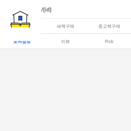
book/rent/[id]
대여
새책구매
중고책구매
도서정보
리뷰
Pick