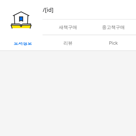
book/rent/[id]
대여
새책구매
중고책구매
도서정보
리뷰
Pick