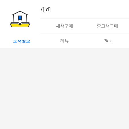
book/rent/[id]
대여
새책구매
중고책구매
도서정보
리뷰
Pick