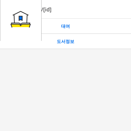
book/rent/[id]
대여
도서정보