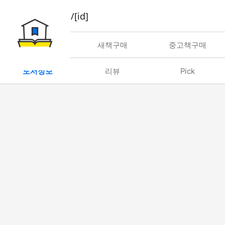
book/rent/[id]
대여
새책구매
중고책구매
도서정보
리뷰
Pick