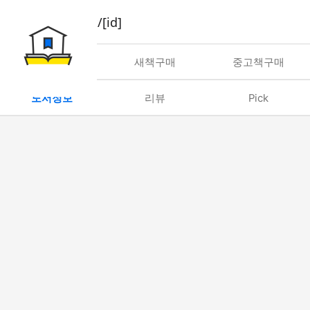
book/rent/[id]
대여
새책구매
중고책구매
도서정보
리뷰
Pick