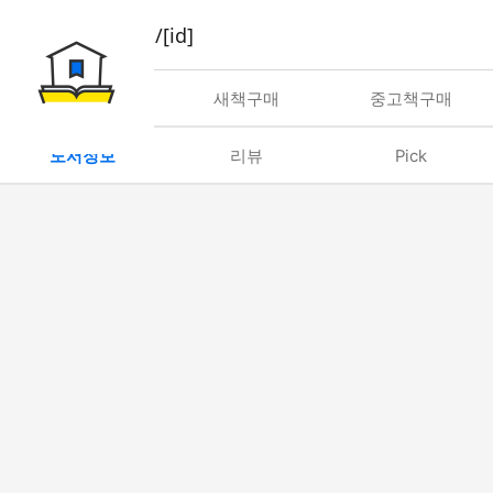
book/rent/[id]
대여
새책구매
중고책구매
도서정보
리뷰
Pick