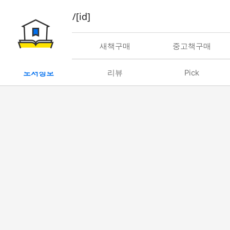
book/rent/[id]
대여
새책구매
중고책구매
도서정보
리뷰
Pick