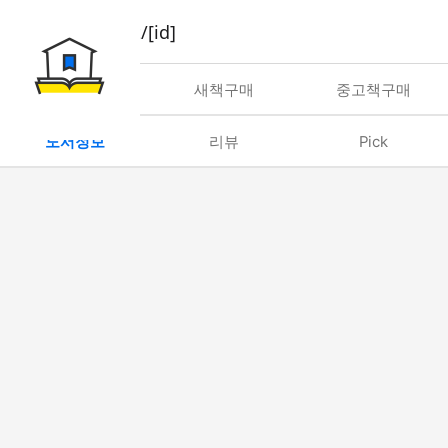
book/rent/[id]
대여
새책구매
중고책구매
도서정보
리뷰
Pick