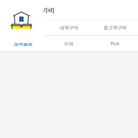
book/rent/[id]
대여
새책구매
중고책구매
도서정보
리뷰
Pick