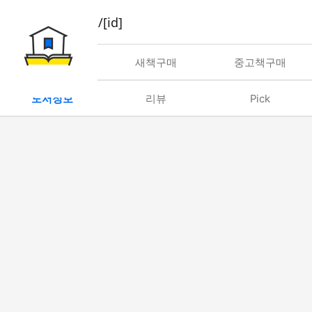
book/rent/[id]
대여
새책구매
중고책구매
도서정보
리뷰
Pick