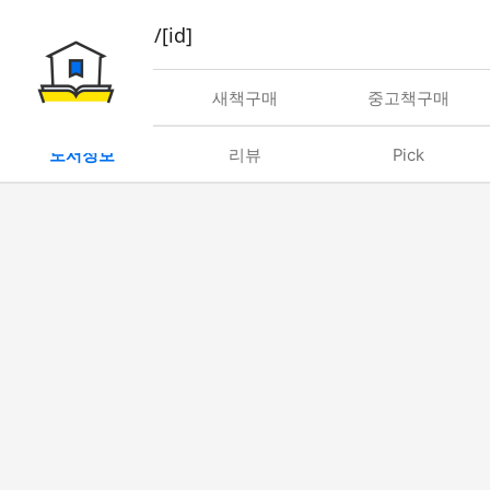
book/rent/[id]
대여
새책구매
중고책구매
도서정보
리뷰
Pick