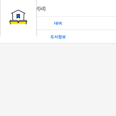
book/rent/[id]
대여
도서정보