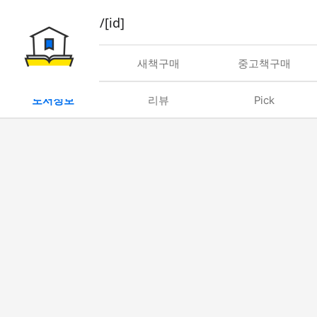
book/rent/[id]
대여
새책구매
중고책구매
도서정보
리뷰
Pick